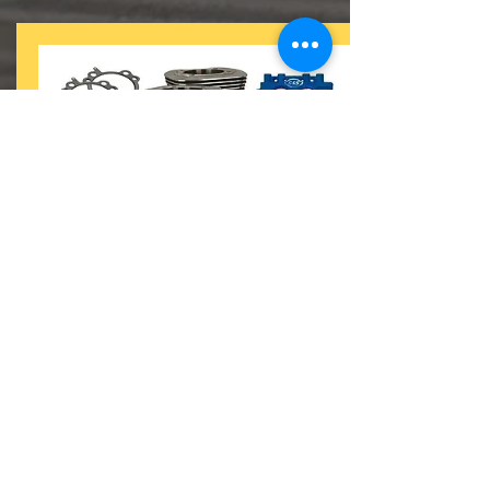
Stage 4
Stage 3 met S&S cylinders en zuigers
100-110 ci kit
Vanaf: