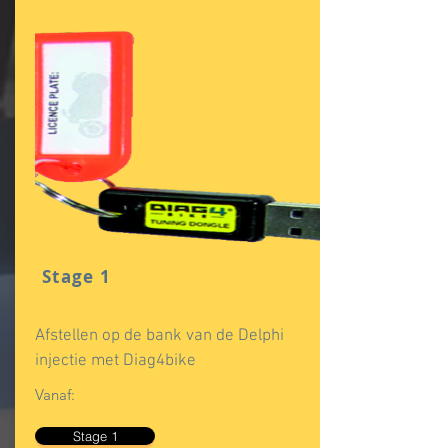
Stage 1
Afstellen op de bank van de Delphi
injectie met Diag4bike
Vanaf:
Stage 1