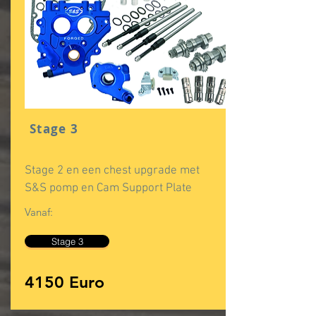
Stage 3
Stage 2 en een chest upgrade met
S&S pomp en Cam Support Plate
Vanaf:
Stage 3
4150 Euro