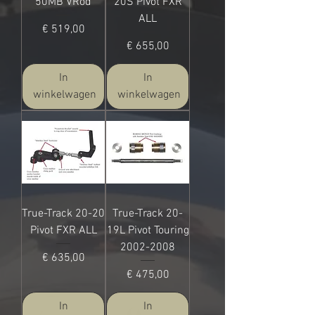
50MB VRod
20S Pivot FXR
ALL
Prijs
€ 519,00
Prijs
€ 655,00
In
In
winkelwagen
winkelwagen
True-Track 20-20
True-Track 20-
Pivot FXR ALL
19L Pivot Touring
2002-2008
Prijs
€ 635,00
Prijs
€ 475,00
In
In