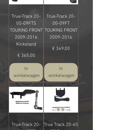
True-Track 20-
True-Track 20-
00-09FTS
00-09FT
TOURING FRONT
TOURING FRONT
2009-2016
2009-2016
Kickstand
Prijs
€ 349,00
Prijs
€ 365,00
In
In
winkelwagen
winkelwagen
True-Track 20-
True Track 20-65