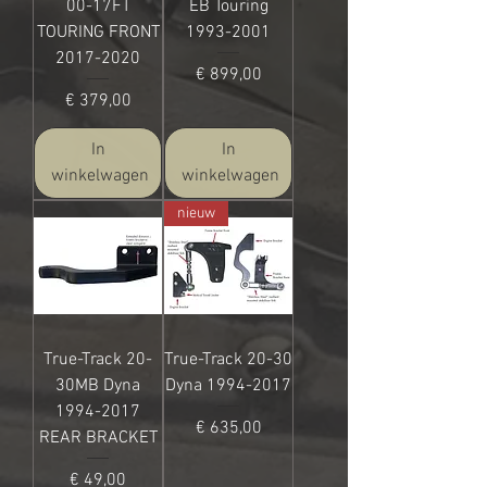
00-17FT
EB Touring
TOURING FRONT
1993-2001
2017-2020
Prijs
€ 899,00
Prijs
€ 379,00
In
In
winkelwagen
winkelwagen
nieuw
True-Track 20-
True-Track 20-30
30MB Dyna
Dyna 1994-2017
1994-2017
Prijs
€ 635,00
REAR BRACKET
Prijs
€ 49,00