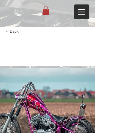
< Back
Sportster Chopper Softail met
CV van Ycke