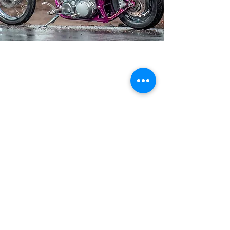
13 mrt 2022
Previous
Next
© 2022 gemaakt door Gert-Jan
Laseur