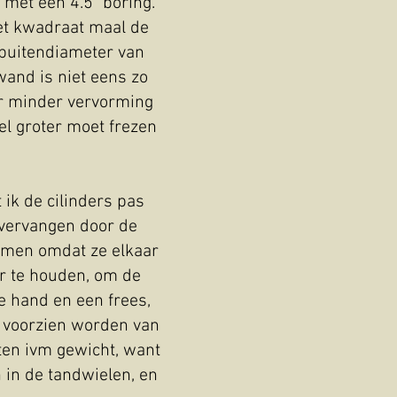
 met een 4.5" boring.
het kwadraat maal de
n buitendiameter van
and is niet eens zo
oor minder vervorming
el groter moet frezen
 ik de cilinders pas
b vervangen door de
omen omdat ze elkaar
ter te houden, om de
e hand en een frees,
r voorzien worden van
ten ivm gewicht, want
 in de tandwielen, en