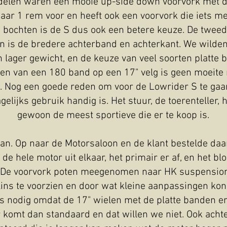
rdelen waren een mooie up-side down voorvork met
aar 1 rem voor en heeft ook een voorvork die iets me
le bochten is de S dus ook een betere keuze. De twee
n is de bredere achterband en achterkant. We wilde
n lager gewicht, en de keuze van veel soorten platte
en van een 180 band op een 17" velg is geen moeite
 S. Nog een goede reden om voor de Lowrider S te gaa
elijks gebruik handig is. Het stuur, de toerenteller, 
gewoon de meest sportieve die er te koop is.
an. Op naar de Motorsaloon en de klant bestelde daa
 de hele motor uit elkaar, het primair er af, en het blo
. De voorvork poten meegenomen naar HK suspensio
ins te voorzien en door wat kleine aanpassingen kon
is nodig omdat de 17" wielen met de platte banden e
 komt dan standaard en dat willen we niet. Ook achte