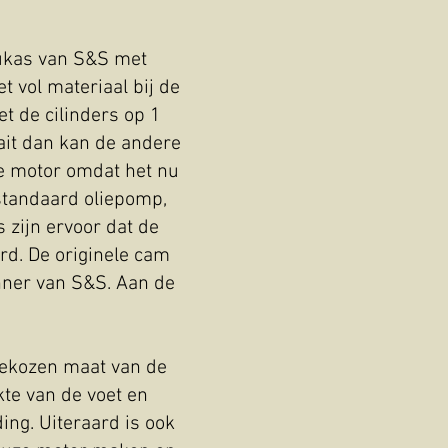
rukas van S&S met
t vol materiaal bij de
t de cilinders op 1
aait dan kan de andere
 de motor omdat het nu
 standaard oliepomp,
 zijn ervoor dat de
rd. De originele cam
nner van S&S. Aan de
 gekozen maat van de
kte van de voet en
ng. Uiteraard is ook