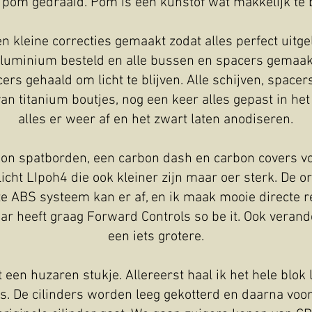
 pom gedraaid. Pom is een kunstof wat makkelijk te 
en kleine correcties gemaakt zodat alles perfect uitge
luminium besteld en alle bussen en spacers gemaakt
cers gehaald om licht te blijven. Alle schijven, spac
van titanium boutjes, nog een keer alles gepast in he
alles er weer af en het zwart laten anodiseren.
bon spatborden, een carbon dash en carbon covers vo
icht LIpoh4 die ook kleiner zijn maar oer sterk. De o
e ABS systeem kan er af, en ik maak mooie directe 
ar heeft graag Forward Controls so be it. Ook veran
een iets grotere.
een huzaren stukje. Allereerst haal ik het hele blok
rs. De cilinders worden leeg gekotterd en daarna voorz