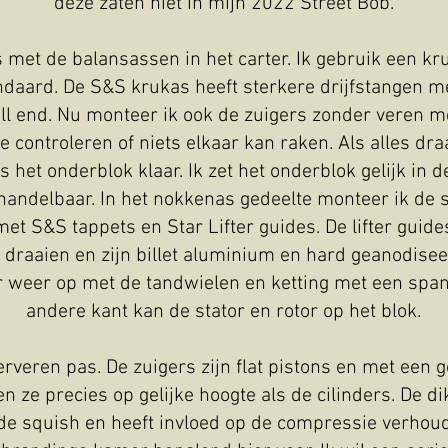
deze zaten niet in mijn 2022 Street Bob.
 met de balansassen in het carter. Ik gebruik een k
ndaard. De S&S krukas heeft sterkere drijfstangen me
ll end. Nu monteer ik ook de zuigers zonder veren me
 te controleren of niets elkaar kan raken. Als alles dr
 is het onderblok klaar. Ik zet het onderblok gelijk in
en handelbaar. In het nokkenas gedeelte monteer ik de
et S&S tappets en Star Lifter guides. De lifter guides
 draaien en zijn billet aluminium en hard geanodisee
er weer op met de tandwielen en ketting met een spa
andere kant kan de stator en rotor op het blok.
rveren pas. De zuigers zijn flat pistons en met een
 ze precies op gelijke hoogte als de cilinders. De di
e squish en heeft invloed op de compressie verhoudi