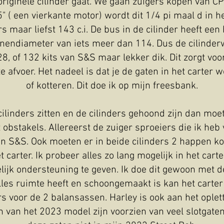
 originele cilinder gaat. We gaan zuigers kopen van CP
5" ( een vierkante motor) wordt dit 1/4 pi maal d in 
rs maar liefst 143 c.i. De bus in de cilinder heeft ee
endiameter van iets meer dan 114. Dus de cilinderw
28, of 132 kits van S&S maar lekker dik. Dit zorgt v
afvoer. Het nadeel is dat je de gaten in het carter w
of kotteren. Dit doe ik op mijn freesbank.
 cilinders zitten en de cilinders gehoond zijn dan moet
 obstakels. Allereerst de zuiger sproeiers die ik he
n S&S. Ook moeten er in beide cilinders 2 happen k
 carter. Ik probeer alles zo lang mogelijk in het car
lijk ondersteuning te geven. Ik doe dit gewoon met d
alles ruimte heeft en schoongemaakt is kan het carte
s voor de 2 balansassen. Harley is ook aan het oplet
 van het 2023 model zijn voorzien van veel slotgaten