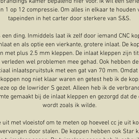
rbrandings kamer bepalend hier voor. Ik wil een ser
n 1 op 12 compressie. Om alles in elkaar te houden 
tapeinden in het carter door sterkere van S&S.
s een ding. Inmiddels laat ik zelf door iemand CNC k
laat en als optie een vierkante, grotere inlaat. De ko
 met plus 2.5 mm kleppen. De inlaat kleppen zijn tit
et verleden wel problemen mee gehad. Ook hebben de
ciaal inlaatspruitstuk met een gat van 70 mm. Omdat e
koppen nog niet klaar waren en getest heb ik de ko
eze op de lowrider S gezet. Alleen heb ik de verbra
mte gemaakt bij de inlaat kleppen en gezorgd dat de
wordt zoals ik wilde.
e uit met vloeistof om te meten op hoeveel cc je uit k
 vervangen door stalen. De koppen hebben ook Star k