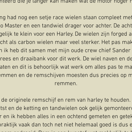
teerd die je langer kan maken wat de motor hoger 
ng had nog een setje race wielen staan compleet me
 Master en een tandwiel drager voor achter. De acht
gelijk te klein voor een Harley. De wielen zijn forge
licht als carbon wielen maar veel sterker. Het pas ma
en ik heb dit samen met mijn oude crew chief Sander
frees en draaibank voor dit werk. De wiel naven en d
ten en dit is behoorlijk wat werk om alles pas te ma
emmen en de remschijven moesten dus precies op ma
remmen.
 de originele remschijf en rem van harley te houden. 
tst en de ketting en tandwielen ook gelijk gemonteer
r en ik hebben alles in een ochtend gemeten en ge
praktijk vaak dan toch net niet helemaal goed is dus