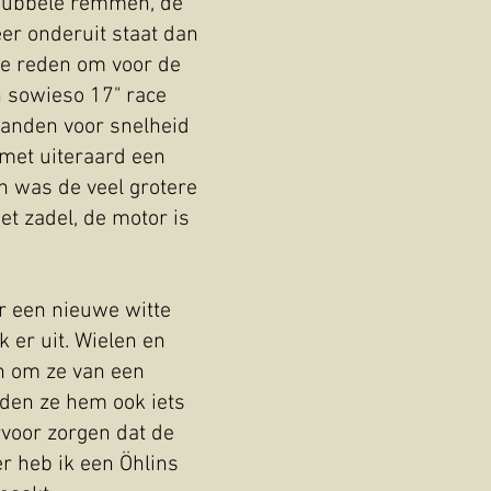
 dubbele remmen, de
er onderuit staat dan
de reden om voor de
n sowieso 17" race
 banden voor snelheid
 met uiteraard een
n was de veel grotere
het zadel, de motor is
r een nieuwe witte
k er uit. Wielen en
n om ze van een
den ze hem ook iets
rvoor zorgen dat de
r heb ik een Öhlins