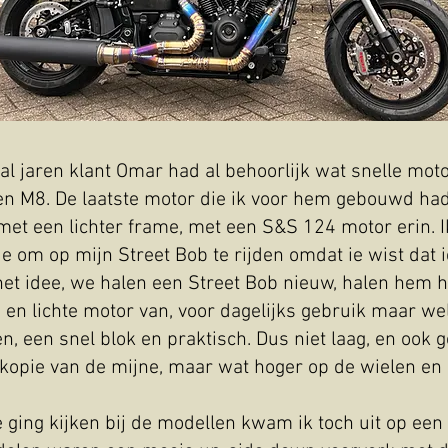
al jaren klant Omar had al behoorlijk wat snelle mot
en M8. De laatste motor die ik voor hem gebouwd had
et een lichter frame, met een S&S 124 motor erin. Ik
e om op mijn Street Bob te rijden omdat ie wist dat 
et idee, we halen een Street Bob nieuw, halen hem h
 en lichte motor van, voor dagelijks gebruik maar w
, een snel blok en praktisch. Dus niet laag, en ook g
 kopie van de mijne, maar wat hoger op de wielen en 
e ging kijken bij de modellen kwam ik toch uit op ee