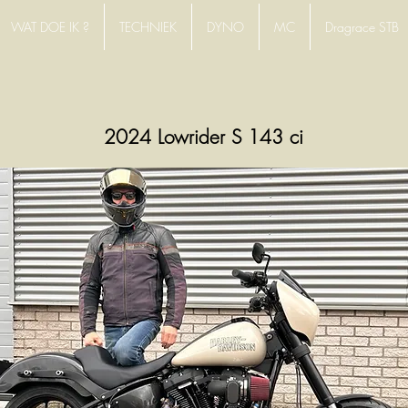
WAT DOE IK ?
TECHNIEK
DYNO
MC
Dragrace STB
2024 Lowrider S 143 ci